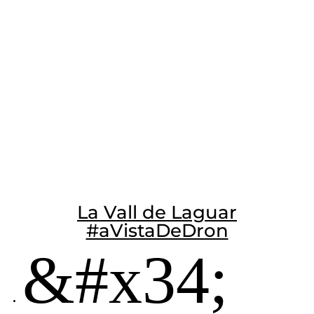
La Vall de Laguar
#aVistaDeDron
&#x34;