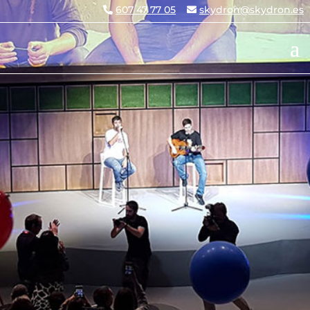
607 47 77 05
skydron@skydron.es
VÍDEOS
AÉREOS
CON
DRONES
PRODUCCIÓN,
EDICIÓN Y CON
EQUIPOS DE TIERRA