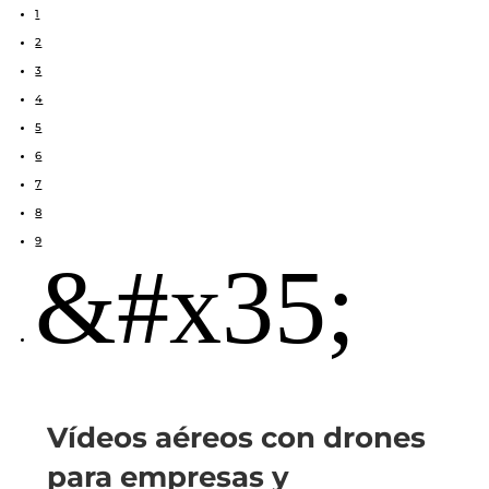
1
2
3
4
5
6
7
8
9
&#x35;
Vídeos aéreos con drones
para empresas y