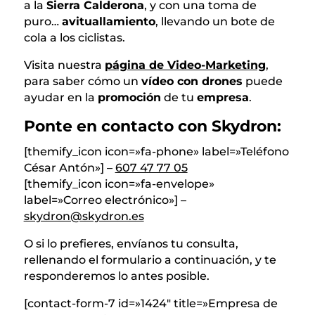
a la
Sierra Calderona
, y con una toma de
puro…
avituallamiento
, llevando un bote de
cola a los ciclistas.
Visita nuestra
página de Video-Marketing
,
para saber cómo un
vídeo con drones
puede
ayudar en la
promoción
de tu
empresa
.
Ponte en contacto con Skydron:
[themify_icon icon=»fa-phone» label=»Teléfono
César Antón»] –
607 47 77 05
[themify_icon icon=»fa-envelope»
label=»Correo electrónico»] –
skydron@skydron.es
O si lo prefieres, envíanos tu consulta,
rellenando el formulario a continuación, y te
responderemos lo antes posible.
[contact-form-7 id=»1424″ title=»Empresa de