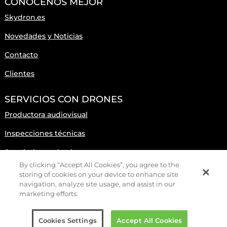
CONÓCENOS MEJOR
Skydron.es
Novedades y Noticias
Contacto
Clientes
SERVICIOS CON DRONES
Productora audiovisual
Inspecciones técnicas
Seguimiento de obras
By clicking “Accept All Cookies”, you agree to the
storing of cookies on your device to enhance site
navigation, analyze site usage, and assist in our
Copyright © SKYDRON, EMPRESA DE DRONES VALENCIA
marketing efforts.
S.L. 2025
|
Política de cookies
|
Aviso Legal y Privacidad
Cookies Settings
Accept All Cookies