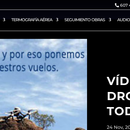
607 4
TERMOGRAFÍA AÉREA
SEGUIMIENTO OBRAS
AUDIO
VÍ
DR
TO
24 Nov, 2