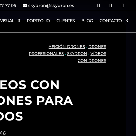
7 77 05
skydron@skydron.es
VISUAL
PORTFOLIO
CLIENTES
BLOG
CONTACTO
AFICIÓN DRONES
.
DRONES
PROFESIONALES
.
SKYDRON
.
VÍDEOS
CON DRONES
DEOS CON
ONES PARA
DOS
016