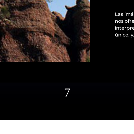
Las imá
nos ofr
interpr
único, y
7