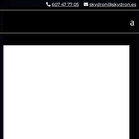
607 47 77 05
skydron@skydron.es