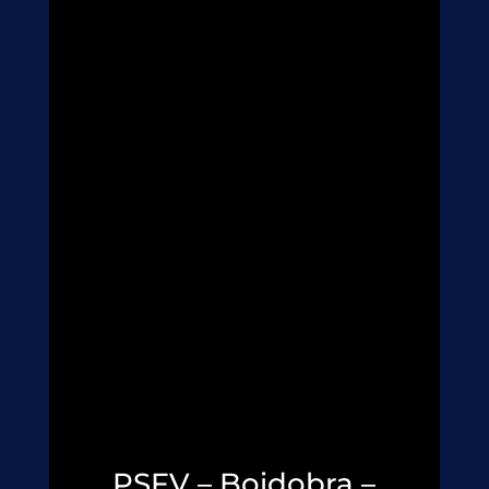
PSFV – Boidobra –