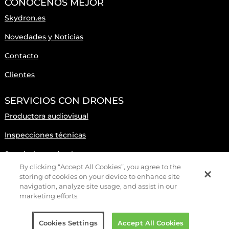
CONÓCENOS MEJOR
Skydron.es
Novedades y Noticias
Contacto
Clientes
SERVICIOS CON DRONES
Productora audiovisual
Inspecciones técnicas
Seguimiento de obras
By clicking “Accept All Cookies”, you agree to the
storing of cookies on your device to enhance site
navigation, analyze site usage, and assist in our
Copyright © SKYDRON, EMPRESA DE DRONES VALENCIA
marketing efforts.
S.L. 2025
|
Política de cookies
|
Aviso Legal y Privacidad
Cookies Settings
Accept All Cookies